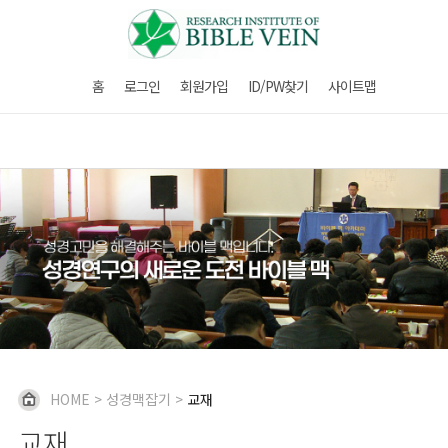
홈
로그인
회원가입
ID/PW찾기
사이트맵
HOME
>
성경맥잡기
>
교재
교재